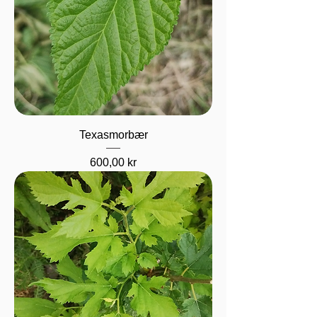
Texasmorbær
Pris
600,00 kr