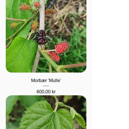
Morbær 'Mulle'
Pris
600,00 kr