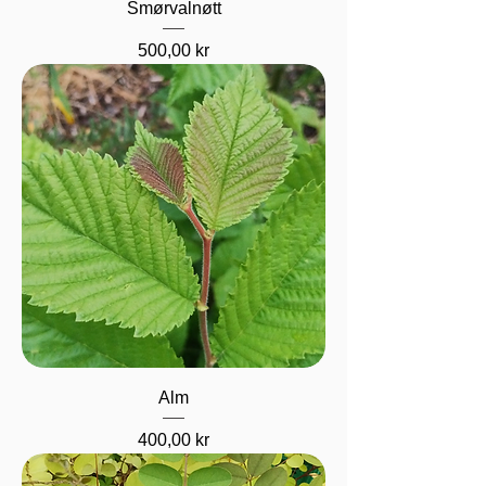
Smørvalnøtt
Pris
500,00 kr
Alm
Pris
400,00 kr