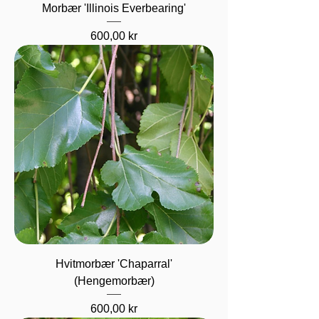
Morbær 'Illinois Everbearing'
Pris
600,00 kr
Hvitmorbær 'Chaparral'
(Hengemorbær)
Pris
600,00 kr