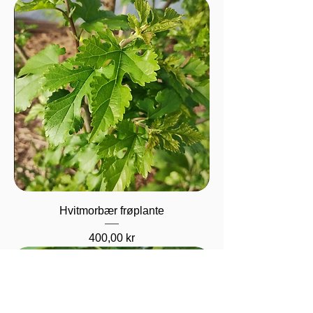
Hvitmorbær frøplante
Pris
400,00 kr