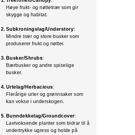
Trekronen/Canopy
:
Høye frukt- og nøttetrær som gir
skygge og habitat.
Subkroningslag/Understory
:
Mindre trær og store busker som
produserer frukt og nøtter.
Busker/Shrubs
:
Bærbusker og andre spiselige
busker.
Urtelag/Herbacious
:
Flerårige urter og grønnsaker som
kan vokse i underskogen.
Bunndekkelag/Groundcover
:
Lavtvoksende planter som bidrar til å
undertrykke ugress og holde på