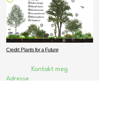
Credit: Plants for a Future
Kontakt meg
Adresse
Grøumveien 215, 3176 Undrumsdal
(Rett ved innkjøring til Holt Gård)
Epost
info@ellevillevekster.no
Åpningstider