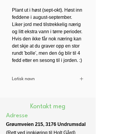
Plant ut i høst (sept-okt). Høst inn
feddene i august-september.
Liker jord med tilstrekkelig nærig
og litt ekstra vann i tørre perioder.
Hvis den ikke får nok næring kan
det skje at du graver opp en stor
rundt 'bolle', men den óg blir til 4
fedd etter en sesong til i jorden. :)
Latisk navn
Allium ampeloprasum var.
ampeloprasum
Kontakt meg
Adresse
Grøumveien 215, 3176 Undrumsdal
(Rett ved innkjøring til Holt Gård)