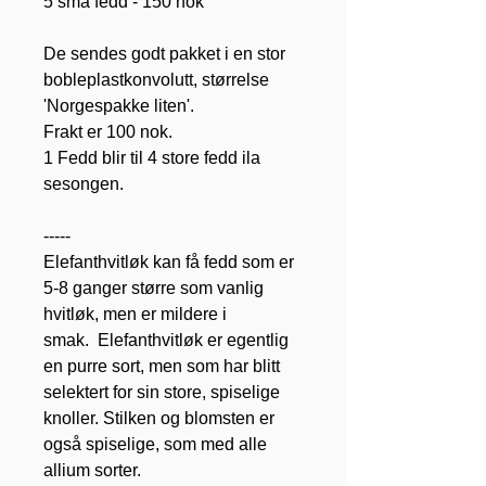
5 små fedd - 150 nok
De sendes godt pakket i en stor
bobleplastkonvolutt, størrelse
'Norgespakke liten'.
Frakt er 100 nok.
1 Fedd blir til 4 store fedd ila
sesongen.
-----
Elefanthvitløk kan få fedd som er
5-8 ganger større som vanlig
hvitløk, men er mildere i
smak. Elefanthvitløk er egentlig
en purre sort, men som har blitt
selektert for sin store, spiselige
knoller. Stilken og blomsten er
også spiselige, som med alle
allium sorter.