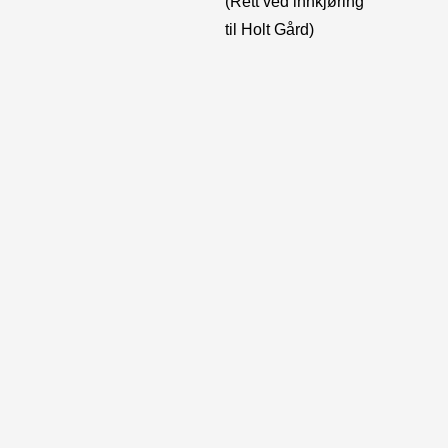
(Rett ved innkjøring
til Holt Gård)