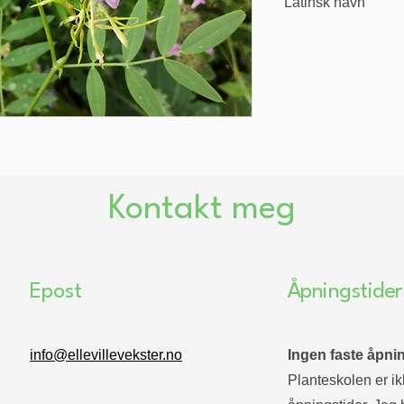
Latinsk navn
Galega officinalis
Kontakt meg
Epost
Åpningstider
info@ellevillevekster.no
Ingen faste åpnin
Planteskolen er ikk