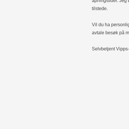
åpningstider. Jeg 
tilstede.
Vil du ha personli
avtale besøk på m
Selvbetjent Vipps-