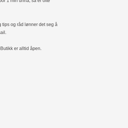
bor 1 min unna, så er ofte
g tips og råd lønner det seg å
ail.
Butikk er alltid åpen.