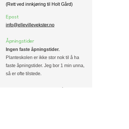
(Rett ved innkjøring til Holt Gård)
Epost
info@ellevillevekster.no
Åpningstider
Ingen faste åpningstider.
Planteskolen er ikke stor nok til å ha
faste åpningstider. Jeg bor 1 min unna,
så er ofte tilstede.
Vil du ha personlig tips og råd lønner
det seg å avtale besøk på mail.
Selvbetjent Vipps-Butikk er alltid åpen.