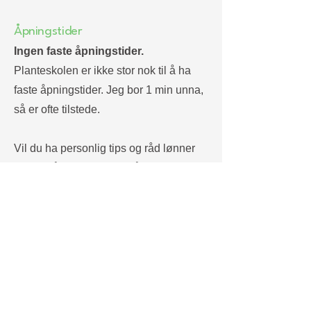
Åpningstider
Ingen faste åpningstider.
Planteskolen er ikke stor nok til å ha
faste åpningstider. Jeg bor 1 min unna,
så er ofte tilstede.
Vil du ha personlig tips og råd lønner
det seg å avtale besøk på mail.
Selvbetjent Vipps-Butikk er alltid åpen.