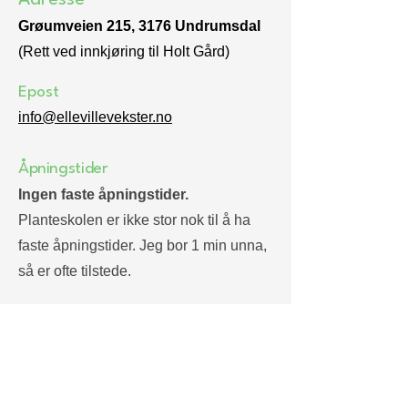
Adresse
Grøumveien 215, 3176 Undrumsdal
(Rett ved innkjøring til Holt Gård)
Epost
info@ellevillevekster.no
Åpningstider
Ingen faste åpningstider.
Planteskolen er ikke stor nok til å ha
faste åpningstider. Jeg bor 1 min unna,
så er ofte tilstede.
Vil du ha personlig tips og råd lønner
det seg å avtale besøk på mail.
Selvbetjent Vipps-Butikk er alltid åpen.