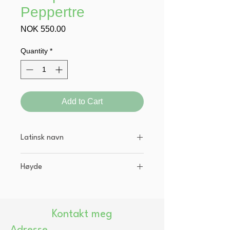
Peppertre
Price
NOK 550.00
Quantity
*
Add to Cart
Latinsk navn
Zanthoxylum americanum
Høyde
30 - 60 cm. Voksne trær/busker kan
bli opp til 4 meter.
Kontakt meg