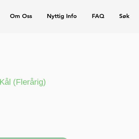
Om Oss
Nyttig Info
FAQ
Søk
ål (Flerårig)