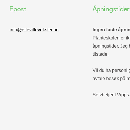
Epost
Åpningstider
info@ellevillevekster.no
Ingen faste åpnin
Planteskolen er ikk
åpningstider. Jeg 
tilstede.
Vil du ha personli
avtale besøk på m
Selvbetjent Vipps-