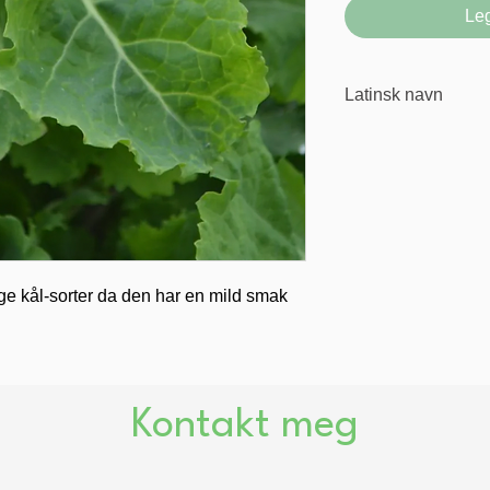
Leg
Latinsk navn
Brassica oleracea
ge kål-sorter da den har en mild smak
Kontakt meg