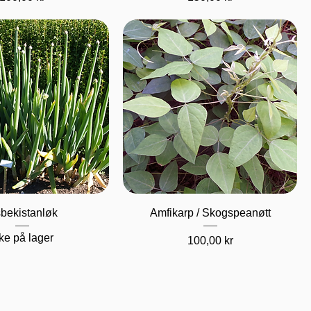
urtigvisning
Hurtigvisning
bekistanløk
Amfikarp / Skogspeanøtt
ke på lager
Pris
100,00 kr