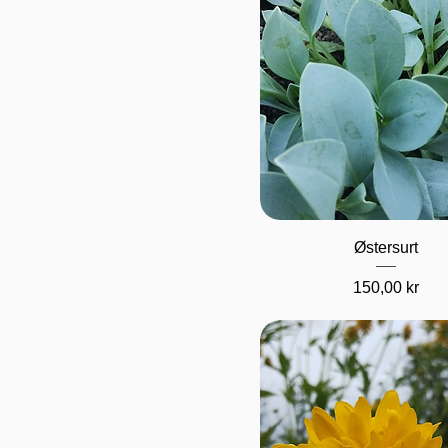
Hurtigvisning
Østersurt
Pris
150,00 kr