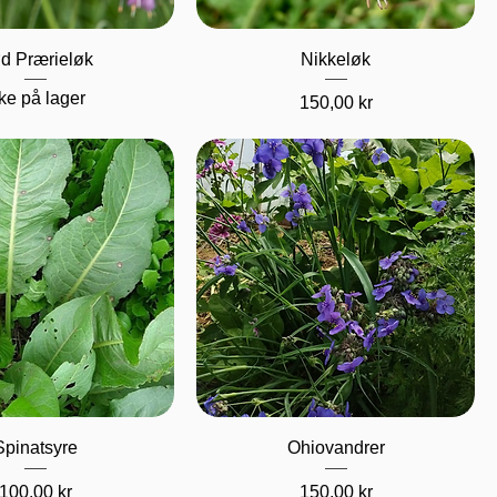
urtigvisning
Hurtigvisning
d Prærieløk
Nikkeløk
ke på lager
Pris
150,00 kr
urtigvisning
Hurtigvisning
Spinatsyre
Ohiovandrer
Pris
Pris
100,00 kr
150,00 kr