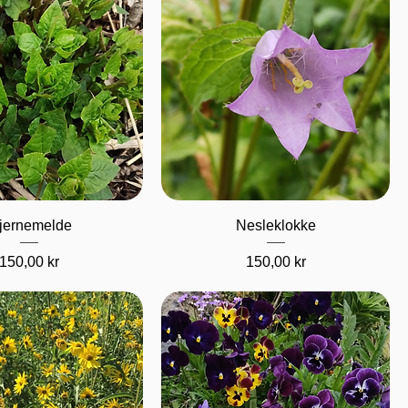
urtigvisning
Hurtigvisning
jernemelde
Nesleklokke
Pris
Pris
150,00 kr
150,00 kr