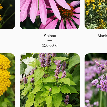
Hurtigvisning
H
Solhatt
Maxim
Pris
150,00 kr