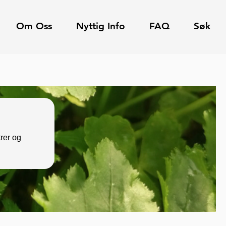
Om Oss
Nyttig Info
FAQ
Søk
rer og