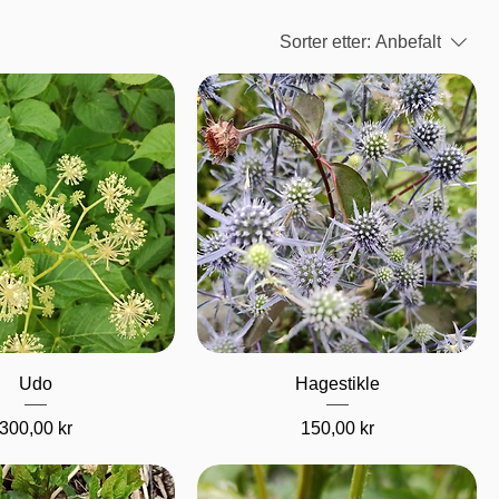
Sorter etter:
Anbefalt
urtigvisning
Hurtigvisning
Udo
Hagestikle
Pris
Pris
300,00 kr
150,00 kr