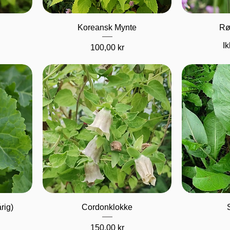
Hurtigvisning
H
Koreansk Mynte
Rø
Ik
Pris
100,00 kr
Hurtigvisning
H
rig)
Cordonklokke
Pris
150,00 kr