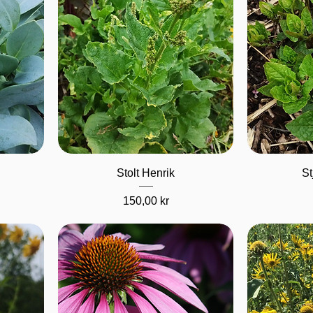
Hurtigvisning
H
Stolt Henrik
St
Pris
150,00 kr