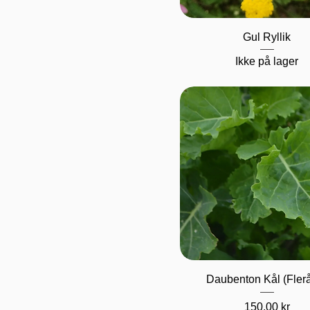
Hurtigvisning
Gul Ryllik
Ikke på lager
Hurtigvisning
Daubenton Kål (Flerå
Pris
150,00 kr