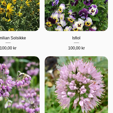
urtigvisning
Hurtigvisning
ilian Solsikke
Isfiol
Pris
Pris
100,00 kr
100,00 kr