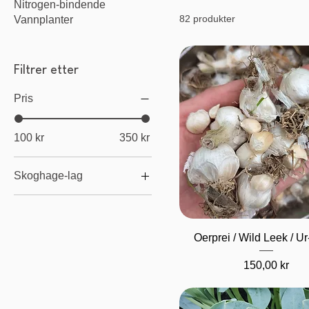
Nitrogen-bindende
82 produkter
Vannplanter
Filtrer etter
Pris
100 kr
350 kr
Skoghage-lag
Knoller / Rotvekster
Bunndekke
Hurtigvisning
Oerprei / Wild Leek / U
Stauder
Busker
Pris
150,00 kr
Klatreplanter