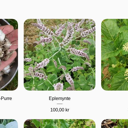
Hurtigvisning
H
r-Purre
Eplemynte
Pris
100,00 kr